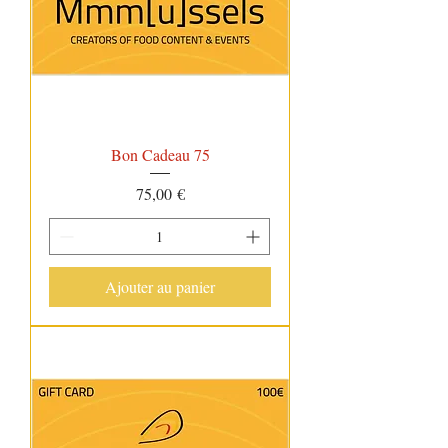
Bon Cadeau 75
Prix
75,00 €
Ajouter au panier